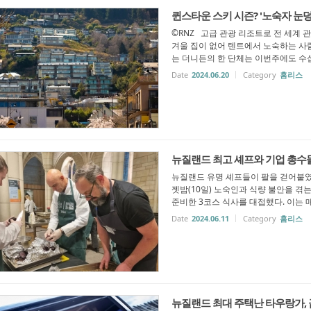
퀸스타운 스키 시즌? '노숙자 눈
©RNZ 고급 관광 리조트로 전 세계 
겨울 집이 없어 텐트에서 노숙하는 사
는 더니든의 한 단체는 이번주에도 수십
Date
2024.06.20
Category
홈리스
뉴질랜드 최고 셰프와 기업 총수들
뉴질랜드 유명 셰프들이 팔을 걷어붙였다. ©
젯밤(10일) 노숙인과 식량 불안을 겪
준비한 3코스 식사를 대접했다. 이는 매
Date
2024.06.11
Category
홈리스
뉴질랜드 최대 주택난 타우랑가, 