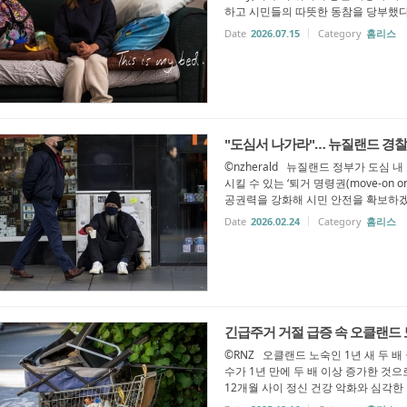
하고 시민들의 따뜻한 동참을 당부했다.
Date
2026.07.15
Category
홈리스
"도심서 나가라"… 뉴질랜드 경찰
©nzherald 뉴질랜드 정부가 도심 
시킬 수 있는 ‘퇴거 명령권(move-on
공권력을 강화해 시민 안전을 확보하겠다
Date
2026.02.24
Category
홈리스
긴급주거 거절 급증 속 오클랜드 
©RNZ 오클랜드 노숙인 1년 새 두 배
수가 1년 만에 두 배 이상 증가한 것
12개월 사이 정신 건강 악화와 심각한 