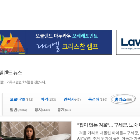
질랜드 뉴스
랜드 기독교 관련 소식들을 전합니다.
코로나19
마약
안락사
동성애
홈리스
(342)
(153)
(47)
(189)
(86)
일반
정치
통계
(3004)
(330)
(43)
"집이 없는 겨울"… 구세군, 노숙
겨울 거리로 내몰린 아이들… 구세군, '20
Army)이 주거 위기에 놓인 아동과 가족을 