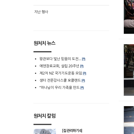
지난 행사
원처치 뉴스
왕관보다 빛난 믿음의 도전…
에덴장로교회, 설립 20주년
제2차 NZ 국가기도운동 모임
생터 전문강사스쿨 오클랜드
“하나님이 우리 가족을 만드
원처치 칼럼
[집 관리하기 6]