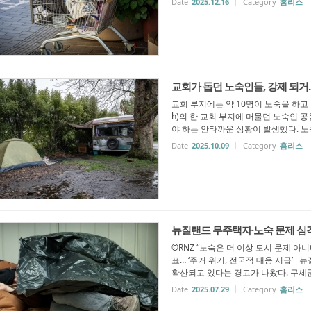
Date
2025.12.16
Category
홈리스
교회가 돕던 노숙인들, 강제 퇴거..
교회 부지에는 약 10명이 노숙을 하고 있었
h)의 한 교회 부지에 머물던 노숙인 공동체가
야 하는 안타까운 상황이 발생했다. 노숙
Date
2025.10.09
Category
홈리스
뉴질랜드 무주택자·노숙 문제 심각,
©RNZ “노숙은 더 이상 도시 문제 아
표… ‘주거 위기, 전국적 대응 시급’
확산되고 있다는 경고가 나왔다. 구세군(Sal
Date
2025.07.29
Category
홈리스