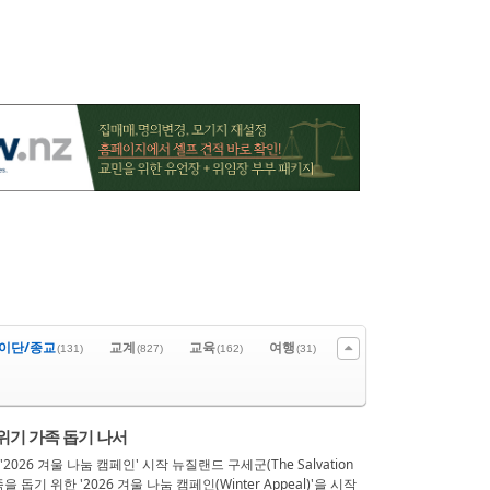
이단/종교
교계
교육
여행
(131)
(827)
(162)
(31)
 위기 가족 돕기 나서
26 겨울 나눔 캠페인' 시작 뉴질랜드 구세군(The Salvation
돕기 위한 '2026 겨울 나눔 캠페인(Winter Appeal)'을 시작