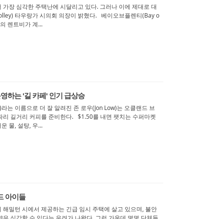
 가장 심각한 주택난에 시달리고 있다. 그러나 이에 제대로 대
olley) 타우랑가 시의회 의장이 밝혔다. 베이오브플렌티(Bay o
의 렌트비가 계...
운영하는 '길 카페' 인기 급상승
y)라는 이름으로 더 잘 알려진 존 로우(Jon Low)는 오클랜드 브
.50짜리 길거리 커피를 준비한다. $1.50를 내면 팻치는 수퍼마켓
, 설탕, 우...
드 아이들
히 해밀턴 시에서 제공하는 긴급 임시 주택에 살고 있으며, 불안
은 심각할 수 있다는 우려가 나왔다. 그런 가운데 몇몇 단체들