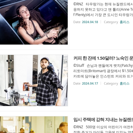
©RNZ 타우랑가는 현재 뉴질랜드에서
응하지 못하고 있다고 앤 톨리(Anne T
f Plenty)에서 가장 큰 도시인 타우랑가
Date
2024.04.18
Category
홈리스
커피 한 잔에 1.50달러? 노숙인 
©Stuff 손님과 팬들에게 팻치(Patch
리토마트(Britomart) 광장에서 $1
카트에 담아놓은 인스턴트 커피와 뜨거운 물
Date
2024.04.17
Category
홈리스
임시 주택에 갇혀 지내는 뉴질랜
©RNZ 500명 이상의 어린이가 여전
정한 주거가 아이들 교육에 미치는 영향