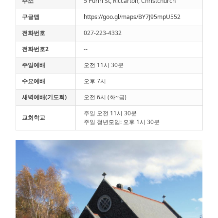
주소
5 Puriri St, Riccarton, Christchurch
구글맵
https://goo.gl/maps/BY7J95mpU552
전화번호
027-223-4332
전화번호2
--
주일예배
오전 11시 30분
수요예배
오후 7시
새벽예배(기도회)
오전 6시 (화~금)
주일 오전 11시 30분
교회학교
주일 청년모임: 오후 1시 30분