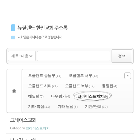
뉴질랜드 한인교회 주소록
교회명은 가나다 순으로 정렬됩니다.
검색
오클랜드 동남부
오클랜드 서부
(11)
(12)
오클랜드 시티
오클랜드 북부
웰링턴
(21)
(57)
(4)
해밀턴
타우랑가
크라이스트처치
(5)
(4)
(9)
기타 북섬
기타 남섬
기관/단체
(11)
(5)
(30)
그레이스교회
Category
크라이스트처치