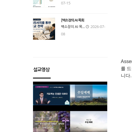
07-15
[백소장의 AI 목회
2026-07-
백소장의 AI 목...
08
Ass
를 
설교영상
니다.