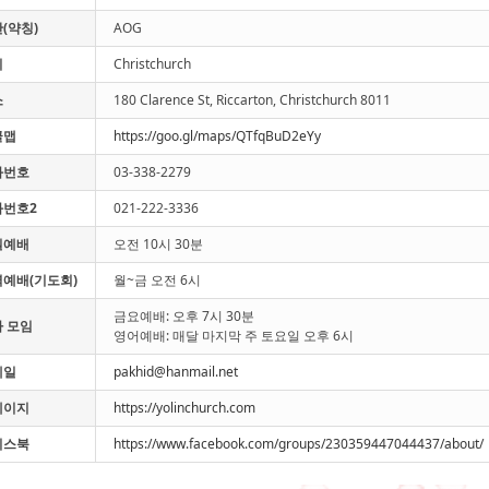
(약칭)
AOG
시
Christchurch
소
180 Clarence St, Riccarton, Christchurch 8011
글맵
https://goo.gl/maps/QTfqBuD2eYy
화번호
03-338-2279
화번호2
021-222-3336
일예배
오전 10시 30분
예배(기도회)
월~금 오전 6시
금요예배: 오후 7시 30분
 모임
영어예배: 매달 마지막 주 토요일 오후 6시
메일
pakhid@hanmail.net
페이지
https://yolinchurch.com
이스북
https://www.facebook.com/groups/230359447044437/about/