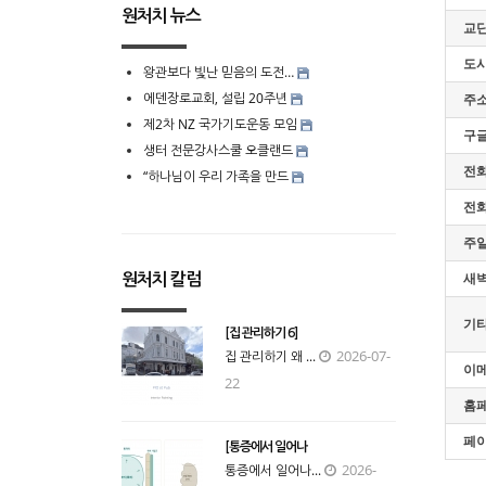
원처치 뉴스
교단
도
왕관보다 빛난 믿음의 도전…
에덴장로교회, 설립 20주년
주
제2차 NZ 국가기도운동 모임
구
생터 전문강사스쿨 오클랜드
전
“하나님이 우리 가족을 만드
전
주
새벽
원처치 칼럼
기타
[집 관리하기 6]
2026-07-
집 관리하기 왜 ...
이
22
홈
페
[통증에서 일어나
2026-
통증에서 일어나...