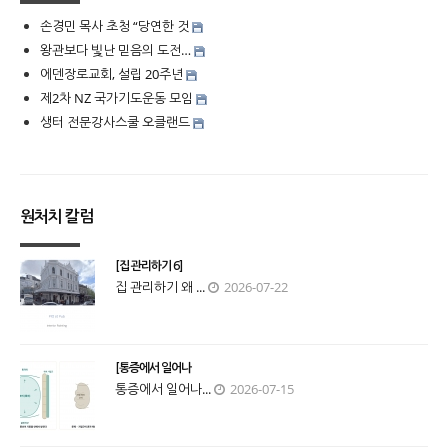
손경민 목사 초청 “당연한 것
왕관보다 빛난 믿음의 도전…
에덴장로교회, 설립 20주년
제2차 NZ 국가기도운동 모임
생터 전문강사스쿨 오클랜드
원처치 칼럼
[집 관리하기 6]
집 관리하기 왜 ...
2026-07-22
[통증에서 일어나
통증에서 일어나...
2026-07-15