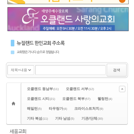
뉴질랜드 한인교회 주소록
교회명은 가나다 순으로 정렬됩니다.
검색
오클랜드 동남부
오클랜드 서부
(11)
(12)
오클랜드 시티
오클랜드 북부
웰링턴
(21)
(57)
(4)
해밀턴
타우랑가
크라이스트처치
(5)
(4)
(9)
기타 북섬
기타 남섬
기관/단체
(11)
(5)
(30)
세움교회