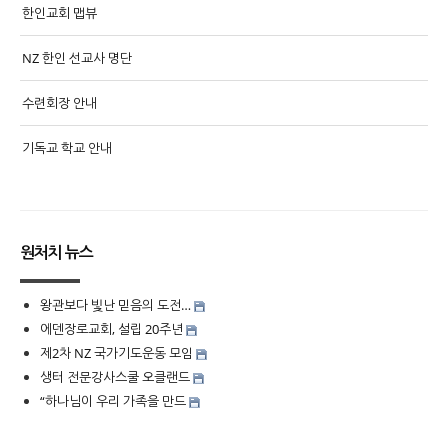
한인교회 맵뷰
NZ 한인 선교사 명단
수련회장 안내
기독교 학교 안내
원처치 뉴스
왕관보다 빛난 믿음의 도전…
에덴장로교회, 설립 20주년
제2차 NZ 국가기도운동 모임
생터 전문강사스쿨 오클랜드
“하나님이 우리 가족을 만드