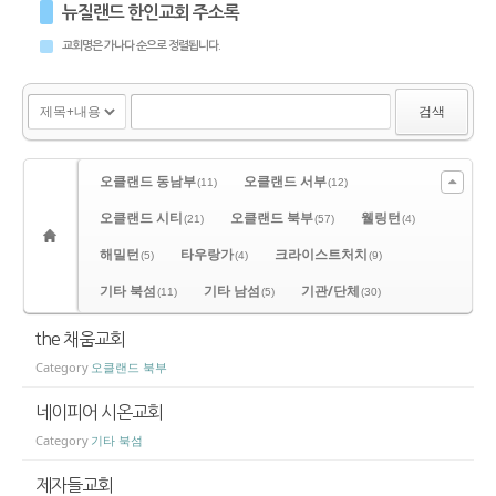
뉴질랜드 한인교회 주소록
교회명은 가나다 순으로 정렬됩니다.
검색
오클랜드 동남부
오클랜드 서부
(11)
(12)
오클랜드 시티
오클랜드 북부
웰링턴
(21)
(57)
(4)
해밀턴
타우랑가
크라이스트처치
(5)
(4)
(9)
기타 북섬
기타 남섬
기관/단체
(11)
(5)
(30)
the 채움교회
Category
오클랜드 북부
네이피어 시온교회
Category
기타 북섬
제자들교회