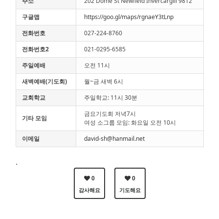
주소
202 Dome St Newfield Invercargill 9812
구글맵
https://goo.gl/maps/rgnaeY3tLnp
전화번호
027-224-8760
전화번호2
021-0295-6585
주일예배
오전 11시
새벽예배(기도회)
월~금 새벽 6시
교회학교
주일학교: 11시 30분
금요기도회 저녁7시
기타 모임
여성 소그룹 모임: 화요일 오전 10시
이메일
david-sh@hanmail.net
.
0
0
감사해요
기도해요