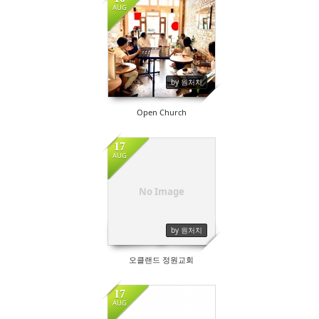
AUG
by 원처치
Open Church
17
AUG
No Image
by 원처치
오클랜드 정원교회
17
AUG