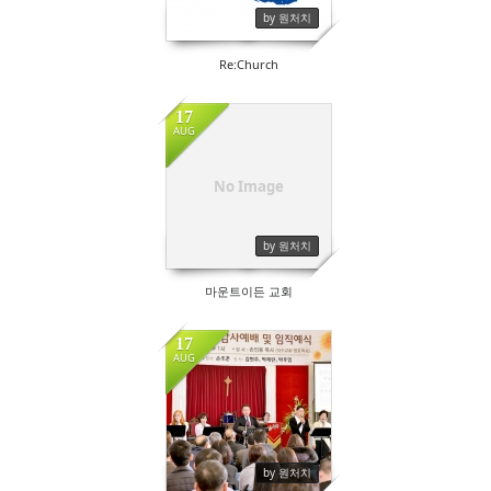
by 원처치
Re:Church
17
AUG
No Image
by 원처치
마운트이든 교회
17
AUG
by 원처치