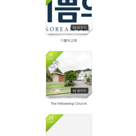
by 원처치
기쁨의교회
11
JUN
by 원처치
The Fellowship Church
21
JAN