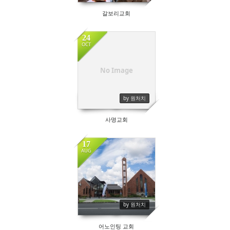
갈보리교회
24
OCT
No Image
by 원처치
사명교회
17
AUG
by 원처치
어노인팅 교회