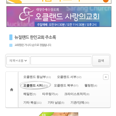
뉴질랜드 한인교회 주소록
교회명은 가나다 순으로 정렬됩니다.
검색
오클랜드 동남부
오클랜드 서부
(11)
(12)
오클랜드 시티
오클랜드 북부
웰링턴
(21)
(57)
(4)
해밀턴
타우랑가
크라이스트처치
(5)
(4)
(9)
기타 북섬
기타 남섬
기관/단체
(11)
(5)
(30)
10