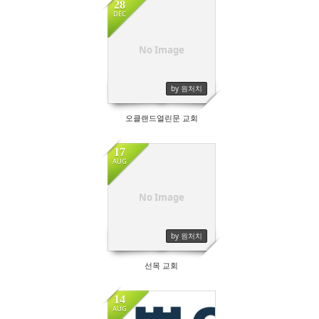
28
DEC
No Image
by 원처치
오클랜드열린문 교회
17
AUG
No Image
by 원처치
선목 교회
14
AUG