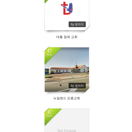
by 원처치
대흥 침례 교회
17
AUG
by 원처치
뉴질랜드 은총교회
17
AUG
No Image