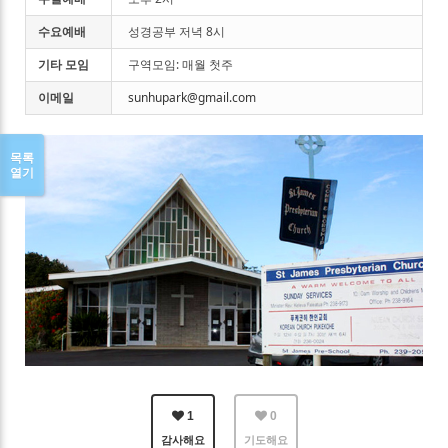
수요예배
성경공부 저녁 8시
기타 모임
구역모임: 매월 첫주
이메일
sunhupark@gmail.com
목록
열기
1
0
감사해요
기도해요