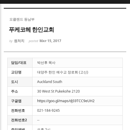
Sketchbook5, 스케치북5
오클랜드 동남부
푸케코헤 한인교회
원처치
May 15, 2017
by
posted
Sketchbook5, 스케치북5
담임/대표
박선후 목사
교단명
대양주 한인 예수교 장로회 (고신)
도시
Auckland South
주소
30 West St Pukekohe 2120
구글맵
https://goo.gl/maps/djS9TCC9eUH2
전화번호
021-184-9245
전화번호2
--
주일예배
오후 2시