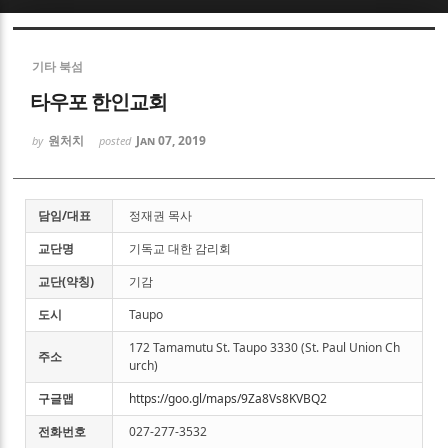
Sketchbook5, 스케치북5
기타 북섬
타우포 한인교회
원처치
Jan 07, 2019
by
posted
Sketchbook5, 스케치북5
담임/대표
정재권 목사
교단명
기독교 대한 감리회
교단(약칭)
기감
도시
Taupo
172 Tamamutu St. Taupo 3330 (St. Paul Union Ch
주소
urch)
구글맵
https://goo.gl/maps/9Za8Vs8KVBQ2
전화번호
027-277-3532