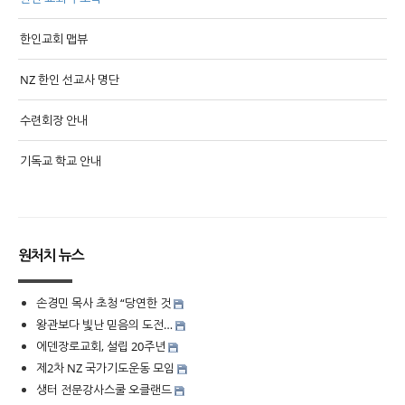
한인교회 맵뷰
NZ 한인 선교사 명단
수련회장 안내
기독교 학교 안내
원처치 뉴스
손경민 목사 초청 “당연한 것
왕관보다 빛난 믿음의 도전…
에덴장로교회, 설립 20주년
제2차 NZ 국가기도운동 모임
생터 전문강사스쿨 오클랜드