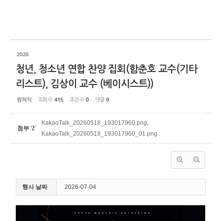
2026
청년, 청소년 연합 찬양 집회(함춘호 교수(기타
리스트), 김상이 교수 (베이시스트))
원처치
조회 수
415
추천 수
0
댓글
0
KakaoTalk_20260518_193017960.png
,
첨부
'
2
'
KakaoTalk_20260518_193017960_01.png
행사 날짜
2026-07-04