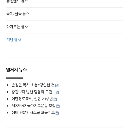
뉴질랜드 뉴스
국제/한국 뉴스
다가오는 행사
지난 행사
원처치 뉴스
손경민 목사 초청 “당연한 것
왕관보다 빛난 믿음의 도전…
에덴장로교회, 설립 20주년
제2차 NZ 국가기도운동 모임
생터 전문강사스쿨 오클랜드