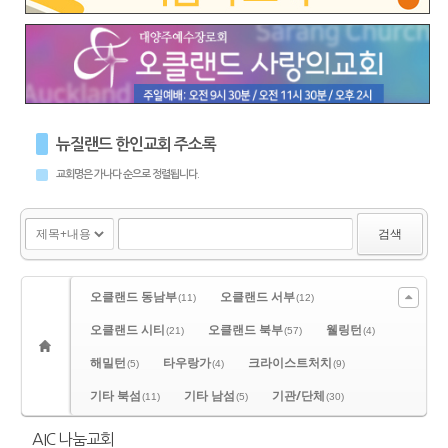
뉴질랜드 한인교회 주소록
교회명은 가나다 순으로 정렬됩니다.
검색
오클랜드 동남부
오클랜드 서부
(11)
(12)
오클랜드 시티
오클랜드 북부
웰링턴
(21)
(57)
(4)
해밀턴
타우랑가
크라이스트처치
(5)
(4)
(9)
기타 북섬
기타 남섬
기관/단체
(11)
(5)
(30)
AIC 나눔교회