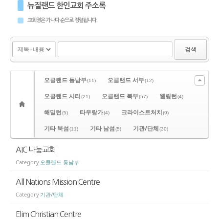
뉴질랜드 한인교회 주소록
교회명은 가나다 순으로 정렬됩니다.
검색
오클랜드 동남부
오클랜드 서부
(11)
(12)
오클랜드 시티
오클랜드 북부
웰링턴
(21)
(57)
(4)
해밀턴
타우랑가
크라이스트처치
(5)
(4)
(9)
기타 북섬
기타 남섬
기관/단체
(11)
(5)
(30)
AIC 나눔교회
Category
오클랜드 동남부
All Nations Mission Centre
Category
기관/단체
Elim Christian Centre