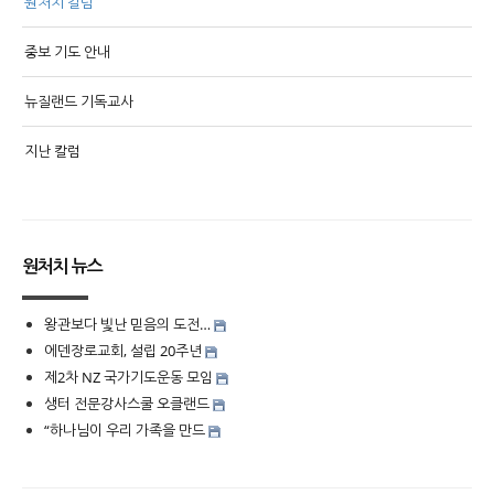
원처치 칼럼
중보 기도 안내
뉴질랜드 기독교사
지난 칼럼
원처치 뉴스
왕관보다 빛난 믿음의 도전…
에덴장로교회, 설립 20주년
제2차 NZ 국가기도운동 모임
생터 전문강사스쿨 오클랜드
“하나님이 우리 가족을 만드