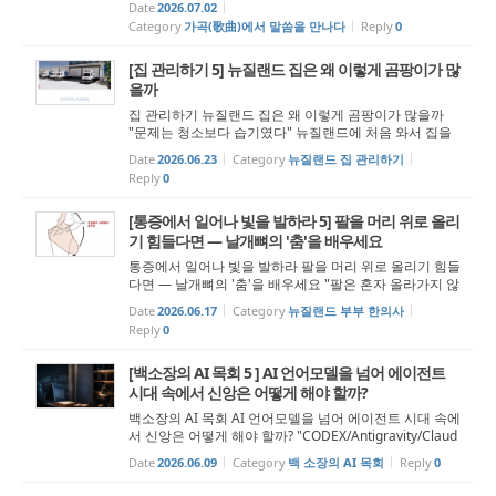
Date
2026.07.02
져진 예수님의 물음입니다. 그러나 이 질문을 그저 빛바랜
Category
가곡(歌曲)에서 말씀을 만나다
Reply
0
역사 속 한 ...
[집 관리하기 5] 뉴질랜드 집은 왜 이렇게 곰팡이가 많
을까
집 관리하기 뉴질랜드 집은 왜 이렇게 곰팡이가 많을까
"문제는 청소보다 습기였다" 뉴질랜드에 처음 와서 집을
구한 사람들이 가장 당황하는 것 중 하나가 있다. 생각보
Date
2026.06.23
Category
뉴질랜드 집 관리하기
다 많은 집에서 곰팡이를 본다는 점이다. 창문 아래 검게
Reply
0
올라온 자국, 욕실 천장 모서리...
[통증에서 일어나 빛을 발하라 5] 팔을 머리 위로 올리
기 힘들다면 — 날개뼈의 '춤'을 배우세요
통증에서 일어나 빛을 발하라 팔을 머리 위로 올리기 힘들
다면 — 날개뼈의 '춤'을 배우세요 "팔은 혼자 올라가지 않
습니다" “일어나라 빛을 발하라 이는 네 빛이 이르렀고 여
Date
2026.06.17
Category
뉴질랜드 부부 한의사
호와의 영광이 네 위에 임하였음이니라” (사 60:1) 1. 어...
Reply
0
[백소장의 AI 목회 5 ] AI 언어모델을 넘어 에이전트
시대 속에서 신앙은 어떻게 해야 할까?
백소장의 AI 목회 AI 언어모델을 넘어 에이전트 시대 속에
서 신앙은 어떻게 해야 할까? "CODEX/Antigravity/Claud
e Code를 바라보는 우리의 시선" AI가 우리에게 준 충격
Date
2026.06.09
Category
백 소장의 AI 목회
Reply
0
은 실로 놀라웠습니다. 챗GPT를 비롯한 생성형 AI가 우리
일상에 던져진 지 어느덧 3년의...