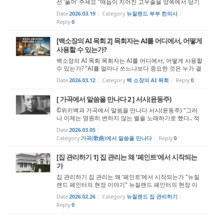
선 ‘풀어’ 주세요 "매듭이 지어진 고무줄을 양쪽에서 당기
면, 매듭은 더 단단해질 뿐입니다." “일어나라 빛을 발하라
Date
2026.03.19
Category
뉴질랜드 부부 한의사
이는 네 빛이 이르렀고 여호와의 영광이 네 위에 임하였음
Reply
0
이니라...
[백소장의 AI 목회 2] 목회자는 AI를 어디에서, 어떻게
사용할 수 있는가?
백소장의 AI 목회 목회자는 AI를 어디에서, 어떻게 사용할
수 있는가? "AI를 얼마나 쓰느냐보다 중요한 것은 누가 결
정하고, 누가 책임지는가이다." 지난주, 우리는 함께 한 가
Date
2026.03.12
Category
백 소장의 AI 목회
Reply
0
지 질문 앞에 섰습니다. AI, 써야 하는가? 그리고 이렇게
이야기를 나눴습니다. AI...
[ 가곡에서 말씀을 만나다 2 ] 서시(윤동주)
©위키백과 가곡에서 말씀을 만나다 서시(윤동주) "그러
나 이제는 영원히 변하지 않는 별을 노래하기로 했다.. 적
들이 가장 수치스럽게 생각하는 것은 바로 그들과 전혀 상
Date
2026.03.05
대하지 않는 것이다." 한국인들이 좋아하는 시인 서정주
Category
가곡(歌曲)에서 말씀을 만나다
Reply
0
의 ‘국화 옆에서&rs...
[집 관리하기 1] 집 관리는 왜 '페인트'에서 시작되는
가
집 관리하기 집 관리는 왜 ‘페인트’에서 시작되는가 "뉴질
랜드 페인터의 현장 이야기" 뉴질랜드 페인터의 현장 이
야기 나는 뉴질랜드에서 페인터로 일한 지 10년이 넘었
Date
2026.02.26
Category
뉴질랜드 집 관리하기
다. 이 일을 하며 수없이 많은 집과 건물을 만났고, 그만큼
Reply
0
많은 집주인들의...