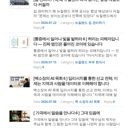
다 커질까
집 관리하기 왜 뉴질랜드 외벽 공사는 항상 예상보다 커질
까 "문제는 보이는곳보다 안쪽에 있었다" 뉴질랜드에서
집을 오래 소유한 사람들은 한 번쯤 비슷한 경험을 한다.
Date
2026.07.22
Category
뉴질랜드 집 관리하기
처음에는 단순 외벽 페인팅 정도로 생각했는데, 막상 견적
Reply
0
을 받아보면 예상보다 금액이...
[통증에서 일어나 빛을 발하라 6 ] 허리는 피해자입니
다 — 진짜 범인은 풀어진 코어에 있습니다
통증에서 일어나 빛을 발하라 허리는 피해자입니다 — 진
짜 범인은 풀어진 코어에 있습니다 "마사지로는 잠시 쉬
게 할 수 있어도, 일을 그만두게 할 수는 없습니다. 풀어진
Date
2026.07.15
Category
뉴질랜드 부부 한의사
코어가 채워져야 비로소 허리에 진정한 쉼이 옵니다." “일
Reply
0
어나라 빛을 발...
[백소장의 AI 목회 6 ] 딥리서치를 통한 선교 전략, 이
제는 지역과 사람을 데이터로 이해해야 합니다
백소장의 AI 목회 딥리서치를 통한 선교 전략, 이제는 지
역과 사람을 데이터로 이해해야 합니다 "지역에 대해 알
고, 사람에 대해 알아야 정확한 선교 전략을 세울 수 있습
Date
2026.07.08
Category
백 소장의 AI 목회
Reply
0
니다." 우리는 전도와 선교를 이야기할 때 종종 열정과 헌
신을 먼저 떠올립니다. 물론 ...
[ 가곡에서 말씀을 만나다 6 ] 그대 있음에
가곡에서 말씀을 만나다 그대 있음에 "예수님의 제자는
주님과 함께 그 험한 십자가의 길을 나란히 걷는 사람입니
다." “너희는 나를 누구라 하느냐?” 그 옛날 제자들에게 던