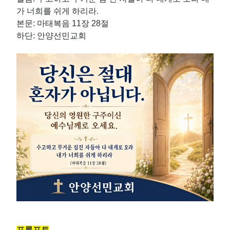
가 너희를 쉬게 하리라.
본문: 마태복음 11장 28절
하단: 안양선민교회
프롬프트