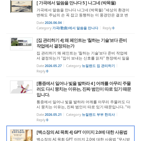
[ 가곡에서 말씀을 만나다 5 ] 나그네 (박목월)
가곡에서 말씀을 만나다 나그네 (박목월) "세상의 환경이
변해도 주님의 손 꼭 잡고 동행하는 이 풍경만은 결코 변
하지 말아야하는 나그네 삶입니다." ‘나그네(박목월)’ 강
Date
2026.06.04
(江)나루 건너서 밀밭 길을 구름에 달 가듯이 가는 나그네
Category
가곡(歌曲)에서 말씀을 만나다
Reply
0
길은 외줄기 ...
[집 관리하기 4] 왜 페인트는 ‘칠하는 기술’보다 준비
작업에서 결정되는가
집 관리하기 왜 페인트는 ‘칠하는 기술’보다 준비 작업에
서 결정되는가 "집이 보내는 신호를 읽자" 현장에서 일을
하다 보면 집주인들에게 가장 많이 듣는 말 중 하나가 있
Date
2026.05.27
Category
뉴질랜드 집 관리하기
다. “생각보다 일이 오래 걸리네요.” 실제로 그렇다. 사람
Reply
0
들...
[통증에서 일어나 빛을 발하라 4 ] 어깨를 아무리 주물
러도 다시 뭉치는 이유는, 진짜 범인이 따로 있기 때문
입니다.
통증에서 일어나 빛을 발하라 어깨를 아무리 주물러도 다
시 뭉치는 이유는, 진짜 범인이 따로 있기 때문입니다. "아
픈 근육은 억울한 피해자일 뿐입니다. 숨어있는 범인을 찾
Date
2026.05.21
Category
뉴질랜드 부부 한의사
아 제 몫을 하게 만들어야 합니다." “일어나라 빛을 발하라
Reply
0
이는 네 빛이 이르...
[백소장의 AI 목회 4] GPT 이미지 2.0에 대한 사용법
백소장의 AI 목회 GPT 이미지 2.0에 대한 사용법 "무시받