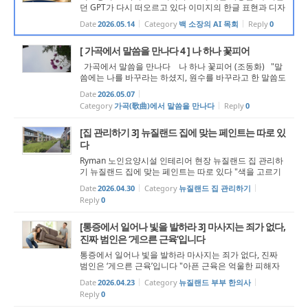
던 GPT가 다시 떠오르고 있다 이미지의 한글 표현과 디자
인 영역의 확대 " 안녕하세요. 목회 AI 연구소의 백형진 소
Date
2026.05.14
Category
백 소장의 AI 목회
Reply
0
장입니다. 최근 칼럼을 준비하면서 GPT의 변화에 대해 다
시 생각하게 되었습니다. 한...
[ 가곡에서 말씀을 만나다 4 ] 나 하나 꽃피어
가곡에서 말씀을 만나다 나 하나 꽃피어 (조동화) "말
씀에는 나를 바꾸라는 하셨지, 원수를 바꾸라고 한 말씀도
하시지 않았습니다." 나 하나 꽃피어 조동화 시인의 시
Date
2026.05.07
에 윤학준 작곡가가 선율을 붙인 '나 하나 꽃피어'는 오늘
Category
가곡(歌曲)에서 말씀을 만나다
Reply
0
날 한국 가곡과 합창...
[집 관리하기 3] 뉴질랜드 집에 맞는 페인트는 따로 있
다
Ryman 노인요양시설 인테리어 현장 뉴질랜드 집 관리하
기 뉴질랜드 집에 맞는 페인트는 따로 있다 "색을 고르기
전에 먼저 봐야 할 것들" 페인트는 색으로 시작되지 않는
Date
2026.04.30
Category
뉴질랜드 집 관리하기
다 집주인들과 상담을 하다 보면 대부분의 대화는 색 이야
Reply
0
기로 시작된다. “요즘 ...
[통증에서 일어나 빛을 발하라 3] 마사지는 죄가 없다,
진짜 범인은 ‘게으른 근육’입니다
통증에서 일어나 빛을 발하라 마사지는 죄가 없다, 진짜
범인은 ‘게으른 근육’입니다 "아픈 근육은 억울한 피해자
일 뿐입니다. 숨어있는 범인을 찾아 제 몫을 하게 만들어
Date
2026.04.23
Category
뉴질랜드 부부 한의사
야 합니다." “일어나라 빛을 발하라 이는 네 빛이 이르렀고
Reply
0
여호와의...