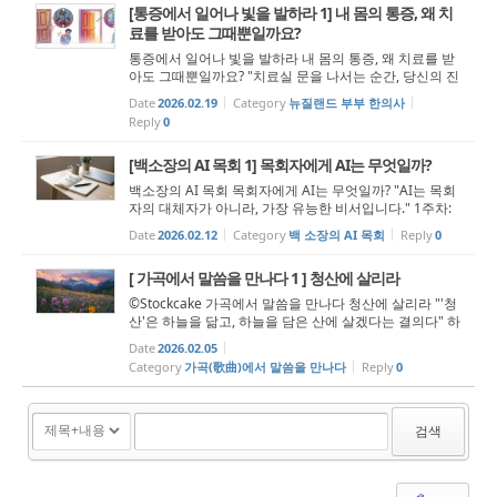
[통증에서 일어나 빛을 발하라 1] 내 몸의 통증, 왜 치
료를 받아도 그때뿐일까요?
통증에서 일어나 빛을 발하라 내 몸의 통증, 왜 치료를 받
아도 그때뿐일까요? "치료실 문을 나서는 순간, 당신의 진
짜 재활이 시작됩니다." “일어나라 빛을 발하라 이는 네 빛
Date
2026.02.19
Category
뉴질랜드 부부 한의사
이 이르렀고 여호와의 영광이 네 위에 임하였음이니라”
Reply
0
(사 60:1) 1. ...
[백소장의 AI 목회 1] 목회자에게 AI는 무엇일까?
백소장의 AI 목회 목회자에게 AI는 무엇일까? "AI는 목회
자의 대체자가 아니라, 가장 유능한 비서입니다." 1주차:
AI, 써야 하는가? 요즘 목회자들 사이에서 자주 듣게 되는
Date
2026.02.12
Category
백 소장의 AI 목회
Reply
0
질문이 있습니다. "목사님, AI 써도 됩니까?" 혹은 조금 더
조심스러운 표현으로는 ...
[ 가곡에서 말씀을 만나다 1 ] 청산에 살리라
©Stockcake 가곡에서 말씀을 만나다 청산에 살리라 "'청
산'은 하늘을 닮고, 하늘을 담은 산에 살겠다는 결의다" 하
나님께서는 사람을 하나님의 형상과 하나님의 모양으로
Date
2026.02.05
지으셨습니다. ‘Then God said, "Let us make man in ou
Category
가곡(歌曲)에서 말씀을 만나다
Reply
0
r image, i...
검색