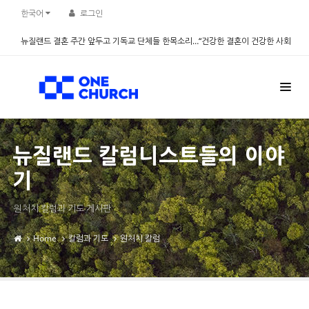
Sketchbook5, 스케치북5
Sketchbook5, 스케치북5
한국어
로그인
뉴질랜드 결혼 주간 앞두고 기독교 단체들 한목소리…“건강한 결혼이 건강한 사회
만든다” - 설문조사 진행
2026.08.06
뉴질랜드 칼럼니스트들의 이야
기
원처치 칼럼과 기도 게시판
Home
칼럼과 기도
원처치 칼럼