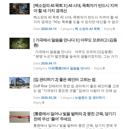
[백소장의 AI 목회 3 ] AI 시대, 목회자가 반드시 지켜
야 할 세 가지 경계선
백소장의 AI 목회 AI 시대, 목회자가 반드시 지켜야 할 세
가지 경계선 "AI는 목회를 도울 수 있지만 대신할 수 없으
며, 목회자는 끝까지 분별과 설교의 씨름과 책임의 자리를
Date
2026.04.13
Category
백 소장의 AI 목회
Reply
0
지켜야 한다." 지난 칼럼들에서 우리는 목회자가 AI를 어
떻게 활용할 수 있는지 함...
[ 가곡에서 말씀을 만나다 3 ] 아무도 모르라고 (김동
환)
가곡에서 말씀을 만나다 아무도 모르라고(김동환)
" 분명 누군가 발견했을 숲속의 샘물이었지만, 그는 거기
에 발견자의 이름을 써 붙이거나 기득권을 주장하지 않고
Date
2026.04.11
원래의 모습을 지켜주었습니다." 시인 김동환님의 '아무
Category
가곡(歌曲)에서 말씀을 만나다
Reply
0
도 모르라고'라는 시는 작...
[집 관리하기 2] 좋은 페인터 고르는 법
Gulf Rise 인테리어 현장 집 관리하기 좋은 페인터를 고르
는 법 "가격보다 중요한 것들" 집보다 사람이 더 오래 남
는다 오랜 기간 동안 페인터로 일하면서 나는 집보다 사람
Date
2026.03.26
Category
뉴질랜드 집 관리하기
을 더 많이 기억하게 됐다. 공사가 끝난 뒤 고개를 끄덕이
Reply
0
며 만족해하던 사람들, 그...
[통증에서 일어나 빛을 발하라 2] 뭉친 근육, 당기기
전에 우선 '풀어’ 주세요
통증에서 일어나 빛을 발하라 뭉친 근육, 당기지 전에 우