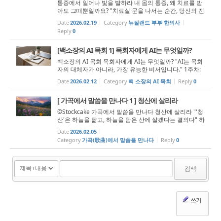
통증에서 일어나 빛을 발하라 내 몸의 통증, 왜 치료를 받
아도 그때뿐일까요? "치료실 문을 나서는 순간, 당신의 진
짜 재활이 시작됩니다." “일어나라 빛을 발하라 이는 네 빛
Date
2026.02.19
Category
뉴질랜드 부부 한의사
이 이르렀고 여호와의 영광이 네 위에 임하였음이니라”
Reply
0
(사 60:1) 1. ...
[백소장의 AI 목회 1] 목회자에게 AI는 무엇일까?
백소장의 AI 목회 목회자에게 AI는 무엇일까? "AI는 목회
자의 대체자가 아니라, 가장 유능한 비서입니다." 1주차:
AI, 써야 하는가? 요즘 목회자들 사이에서 자주 듣게 되는
Date
2026.02.12
Category
백 소장의 AI 목회
Reply
0
질문이 있습니다. "목사님, AI 써도 됩니까?" 혹은 조금 더
조심스러운 표현으로는 ...
[ 가곡에서 말씀을 만나다 1 ] 청산에 살리라
©Stockcake 가곡에서 말씀을 만나다 청산에 살리라 "'청
산'은 하늘을 닮고, 하늘을 담은 산에 살겠다는 결의다" 하
나님께서는 사람을 하나님의 형상과 하나님의 모양으로
Date
2026.02.05
지으셨습니다. ‘Then God said, "Let us make man in ou
Category
가곡(歌曲)에서 말씀을 만나다
Reply
0
r image, i...
검색
쓰기