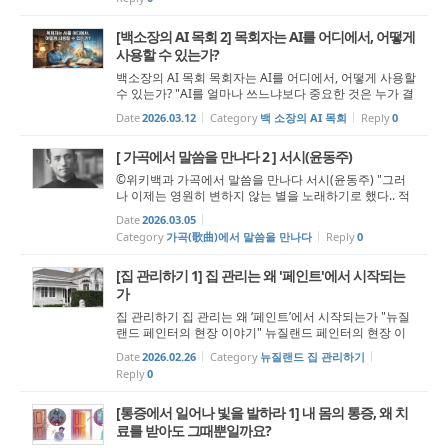
이니라...
[백소장의 AI 목회 2] 목회자는 AI를 어디에서, 어떻게
사용할 수 있는가?
백소장의 AI 목회 목회자는 AI를 어디에서, 어떻게 사용할
수 있는가? "AI를 얼마나 쓰느냐보다 중요한 것은 누가 결
정하고, 누가 책임지는가이다." 지난주, 우리는 함께 한 가
Date
2026.03.12
Category
백 소장의 AI 목회
Reply
0
지 질문 앞에 섰습니다. AI, 써야 하는가? 그리고 이렇게
이야기를 나눴습니다. AI...
[ 가곡에서 말씀을 만나다 2 ] 서시(윤동주)
©위키백과 가곡에서 말씀을 만나다 서시(윤동주) "그러
나 이제는 영원히 변하지 않는 별을 노래하기로 했다.. 적
들이 가장 수치스럽게 생각하는 것은 바로 그들과 전혀 상
Date
2026.03.05
대하지 않는 것이다." 한국인들이 좋아하는 시인 서정주
Category
가곡(歌曲)에서 말씀을 만나다
Reply
0
의 ‘국화 옆에서&rs...
[집 관리하기 1] 집 관리는 왜 '페인트'에서 시작되는
가
집 관리하기 집 관리는 왜 ‘페인트’에서 시작되는가 "뉴질
랜드 페인터의 현장 이야기" 뉴질랜드 페인터의 현장 이
야기 나는 뉴질랜드에서 페인터로 일한 지 10년이 넘었
Date
2026.02.26
Category
뉴질랜드 집 관리하기
다. 이 일을 하며 수없이 많은 집과 건물을 만났고, 그만큼
Reply
0
많은 집주인들의...
[통증에서 일어나 빛을 발하라 1] 내 몸의 통증, 왜 치
료를 받아도 그때뿐일까요?