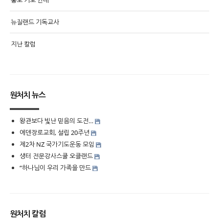
뉴질랜드 기독교사
지난 칼럼
원처치 뉴스
왕관보다 빛난 믿음의 도전…
에덴장로교회, 설립 20주년
제2차 NZ 국가기도운동 모임
생터 전문강사스쿨 오클랜드
“하나님이 우리 가족을 만드
원처치 칼럼