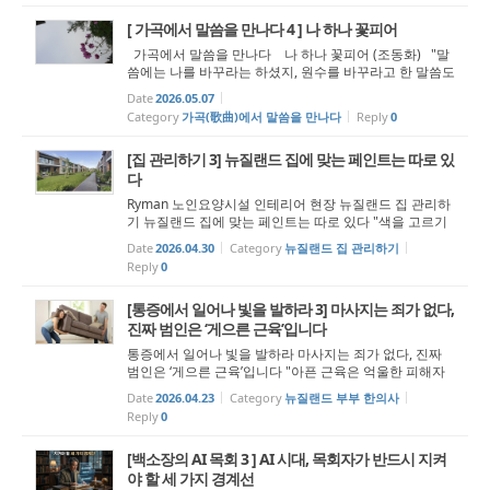
시 생각하게 되었습니다. 한...
[ 가곡에서 말씀을 만나다 4 ] 나 하나 꽃피어
가곡에서 말씀을 만나다 나 하나 꽃피어 (조동화) "말
씀에는 나를 바꾸라는 하셨지, 원수를 바꾸라고 한 말씀도
하시지 않았습니다." 나 하나 꽃피어 조동화 시인의 시
Date
2026.05.07
에 윤학준 작곡가가 선율을 붙인 '나 하나 꽃피어'는 오늘
Category
가곡(歌曲)에서 말씀을 만나다
Reply
0
날 한국 가곡과 합창...
[집 관리하기 3] 뉴질랜드 집에 맞는 페인트는 따로 있
다
Ryman 노인요양시설 인테리어 현장 뉴질랜드 집 관리하
기 뉴질랜드 집에 맞는 페인트는 따로 있다 "색을 고르기
전에 먼저 봐야 할 것들" 페인트는 색으로 시작되지 않는
Date
2026.04.30
Category
뉴질랜드 집 관리하기
다 집주인들과 상담을 하다 보면 대부분의 대화는 색 이야
Reply
0
기로 시작된다. “요즘 ...
[통증에서 일어나 빛을 발하라 3] 마사지는 죄가 없다,
진짜 범인은 ‘게으른 근육’입니다
통증에서 일어나 빛을 발하라 마사지는 죄가 없다, 진짜
범인은 ‘게으른 근육’입니다 "아픈 근육은 억울한 피해자
일 뿐입니다. 숨어있는 범인을 찾아 제 몫을 하게 만들어
Date
2026.04.23
Category
뉴질랜드 부부 한의사
야 합니다." “일어나라 빛을 발하라 이는 네 빛이 이르렀고
Reply
0
여호와의...
[백소장의 AI 목회 3 ] AI 시대, 목회자가 반드시 지켜
야 할 세 가지 경계선