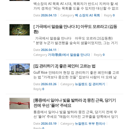
백소장의 AI 목회 AI 시대, 목회자가 반드시 지켜야 할 세
가지 경계선 "AI는 목회를 도울 수 있지만 대신할 수 없으
며, 목회자는 끝까지 분별과 설교의 씨름과 책임의 자리를
Date
2026.04.13
Category
백 소장의 AI 목회
Reply
0
지켜야 한다." 지난 칼럼들에서 우리는 목회자가 AI를 어
떻게 활용할 수 있는지 함...
[ 가곡에서 말씀을 만나다 3 ] 아무도 모르라고 (김동
환)
가곡에서 말씀을 만나다 아무도 모르라고(김동환)
" 분명 누군가 발견했을 숲속의 샘물이었지만, 그는 거기
에 발견자의 이름을 써 붙이거나 기득권을 주장하지 않고
Date
2026.04.11
원래의 모습을 지켜주었습니다." 시인 김동환님의 '아무
Category
가곡(歌曲)에서 말씀을 만나다
Reply
0
도 모르라고'라는 시는 작...
[집 관리하기 2] 좋은 페인터 고르는 법
Gulf Rise 인테리어 현장 집 관리하기 좋은 페인터를 고르
는 법 "가격보다 중요한 것들" 집보다 사람이 더 오래 남
는다 오랜 기간 동안 페인터로 일하면서 나는 집보다 사람
Date
2026.03.26
Category
뉴질랜드 집 관리하기
을 더 많이 기억하게 됐다. 공사가 끝난 뒤 고개를 끄덕이
Reply
0
며 만족해하던 사람들, 그...
[통증에서 일어나 빛을 발하라 2] 뭉친 근육, 당기기
전에 우선 '풀어’ 주세요
통증에서 일어나 빛을 발하라 뭉친 근육, 당기지 전에 우
선 ‘풀어’ 주세요 "매듭이 지어진 고무줄을 양쪽에서 당기
면, 매듭은 더 단단해질 뿐입니다." “일어나라 빛을 발하라
Date
2026.03.19
Category
뉴질랜드 부부 한의사
이는 네 빛이 이르렀고 여호와의 영광이 네 위에 임하였음
Reply
0