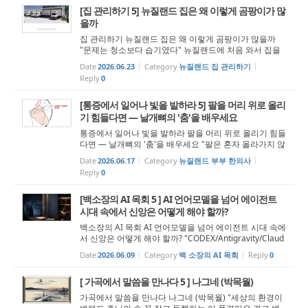
[집 관리하기 5] 뉴질랜드 집은 왜 이렇게 곰팡이가 많
을까
집 관리하기 뉴질랜드 집은 왜 이렇게 곰팡이가 많을까
"문제는 청소보다 습기였다" 뉴질랜드에 처음 와서 집을
구한 사람들이 가장 당황하는 것 중 하나가 있다. 생각보
Date
2026.06.23
Category
뉴질랜드 집 관리하기
다 많은 집에서 곰팡이를 본다는 점이다. 창문 아래 검게
Reply
0
올라온 자국, 욕실 천장 모서리...
[통증에서 일어나 빛을 발하라 5] 팔을 머리 위로 올리
기 힘들다면 — 날개뼈의 '춤'을 배우세요
통증에서 일어나 빛을 발하라 팔을 머리 위로 올리기 힘들
다면 — 날개뼈의 '춤'을 배우세요 "팔은 혼자 올라가지 않
습니다" “일어나라 빛을 발하라 이는 네 빛이 이르렀고 여
Date
2026.06.17
Category
뉴질랜드 부부 한의사
호와의 영광이 네 위에 임하였음이니라” (사 60:1) 1. 어...
Reply
0
[백소장의 AI 목회 5 ] AI 언어모델을 넘어 에이전트
시대 속에서 신앙은 어떻게 해야 할까?
백소장의 AI 목회 AI 언어모델을 넘어 에이전트 시대 속에
서 신앙은 어떻게 해야 할까? "CODEX/Antigravity/Claud
e Code를 바라보는 우리의 시선" AI가 우리에게 준 충격
Date
2026.06.09
Category
백 소장의 AI 목회
Reply
0
은 실로 놀라웠습니다. 챗GPT를 비롯한 생성형 AI가 우리
일상에 던져진 지 어느덧 3년의...
[ 가곡에서 말씀을 만나다 5 ] 나그네 (박목월)
가곡에서 말씀을 만나다 나그네 (박목월) "세상의 환경이