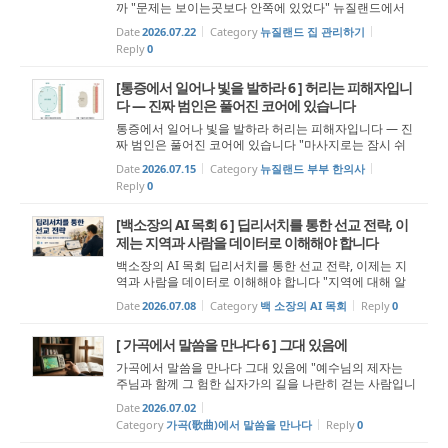
까 "문제는 보이는곳보다 안쪽에 있었다" 뉴질랜드에서
집을 오래 소유한 사람들은 한 번쯤 비슷한 경험을 한다.
Date
2026.07.22
Category
뉴질랜드 집 관리하기
처음에는 단순 외벽 페인팅 정도로 생각했는데, 막상 견적
Reply
0
을 받아보면 예상보다 금액이...
[통증에서 일어나 빛을 발하라 6 ] 허리는 피해자입니
다 — 진짜 범인은 풀어진 코어에 있습니다
통증에서 일어나 빛을 발하라 허리는 피해자입니다 — 진
짜 범인은 풀어진 코어에 있습니다 "마사지로는 잠시 쉬
게 할 수 있어도, 일을 그만두게 할 수는 없습니다. 풀어진
Date
2026.07.15
Category
뉴질랜드 부부 한의사
코어가 채워져야 비로소 허리에 진정한 쉼이 옵니다." “일
Reply
0
어나라 빛을 발...
[백소장의 AI 목회 6 ] 딥리서치를 통한 선교 전략, 이
제는 지역과 사람을 데이터로 이해해야 합니다
백소장의 AI 목회 딥리서치를 통한 선교 전략, 이제는 지
역과 사람을 데이터로 이해해야 합니다 "지역에 대해 알
고, 사람에 대해 알아야 정확한 선교 전략을 세울 수 있습
Date
2026.07.08
Category
백 소장의 AI 목회
Reply
0
니다." 우리는 전도와 선교를 이야기할 때 종종 열정과 헌
신을 먼저 떠올립니다. 물론 ...
[ 가곡에서 말씀을 만나다 6 ] 그대 있음에
가곡에서 말씀을 만나다 그대 있음에 "예수님의 제자는
주님과 함께 그 험한 십자가의 길을 나란히 걷는 사람입니
다." “너희는 나를 누구라 하느냐?” 그 옛날 제자들에게 던
Date
2026.07.02
져진 예수님의 물음입니다. 그러나 이 질문을 그저 빛바랜
Category
가곡(歌曲)에서 말씀을 만나다
Reply
0
역사 속 한 ...