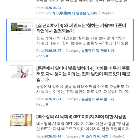
변해도 주님의 손 꼭 잡고 동행하는 이 풍경만은 결코 변
하지 말아야하는 나그네 삶입니다." ‘나그네(박목월)’ 강
Date
2026.06.04
(江)나루 건너서 밀밭 길을 구름에 달 가듯이 가는 나그네
Category
가곡(歌曲)에서 말씀을 만나다
Reply
0
길은 외줄기 ...
[집 관리하기 4] 왜 페인트는 ‘칠하는 기술’보다 준비
작업에서 결정되는가
집 관리하기 왜 페인트는 ‘칠하는 기술’보다 준비 작업에
서 결정되는가 "집이 보내는 신호를 읽자" 현장에서 일을
하다 보면 집주인들에게 가장 많이 듣는 말 중 하나가 있
Date
2026.05.27
Category
뉴질랜드 집 관리하기
다. “생각보다 일이 오래 걸리네요.” 실제로 그렇다. 사람
Reply
0
들...
[통증에서 일어나 빛을 발하라 4 ] 어깨를 아무리 주물
러도 다시 뭉치는 이유는, 진짜 범인이 따로 있기 때문
입니다.
통증에서 일어나 빛을 발하라 어깨를 아무리 주물러도 다
시 뭉치는 이유는, 진짜 범인이 따로 있기 때문입니다. "아
픈 근육은 억울한 피해자일 뿐입니다. 숨어있는 범인을 찾
Date
2026.05.21
Category
뉴질랜드 부부 한의사
아 제 몫을 하게 만들어야 합니다." “일어나라 빛을 발하라
Reply
0
이는 네 빛이 이르...
[백소장의 AI 목회 4] GPT 이미지 2.0에 대한 사용법
백소장의 AI 목회 GPT 이미지 2.0에 대한 사용법 "무시받
던 GPT가 다시 떠오르고 있다 이미지의 한글 표현과 디자
인 영역의 확대 " 안녕하세요. 목회 AI 연구소의 백형진 소
Date
2026.05.14
Category
백 소장의 AI 목회
Reply
0
장입니다. 최근 칼럼을 준비하면서 GPT의 변화에 대해 다