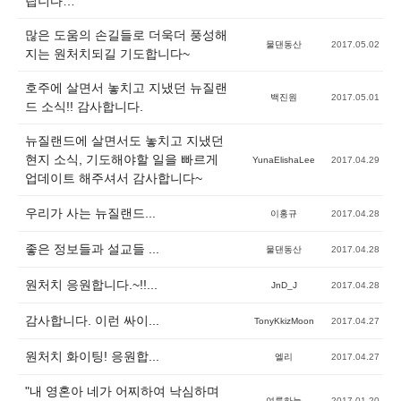
립니다…
많은 도움의 손길들로 더욱더 풍성해
물댄동산
2017.05.02
지는 원처치되길 기도합니다~
호주에 살면서 놓치고 지냈던 뉴질랜
백진원
2017.05.01
드 소식!! 감사합니다.
뉴질랜드에 살면서도 놓치고 지냈던
현지 소식, 기도해야할 일을 빠르게
YunaElishaLee
2017.04.29
업데이트 해주셔서 감사합니다~
우리가 사는 뉴질랜드...
이홍규
2017.04.28
좋은 정보들과 설교들 ...
물댄동산
2017.04.28
원처치 응원합니다.~!!...
JnD_J
2017.04.28
감사합니다. 이런 싸이...
TonyKkizMoon
2017.04.27
원처치 화이팅! 응원합...
엘리
2017.04.27
"내 영혼아 네가 어찌하여 낙심하며
여름하늘
2017.01.20