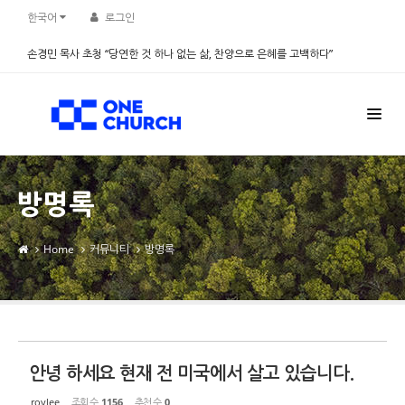
Sketchbook5, 스케치북5
Sketchbook5, 스케치북5
한국어
로그인
손경민 목사 초청 “당연한 것 하나 없는 삶, 찬양으로 은혜를 고백하다”
2026.08.08
방명록
Home
커뮤니티
방명록
안녕 하세요 현재 전 미국에서 살고 있습니다.
roylee
조회 수
1156
추천 수
0