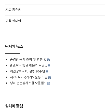
자료 공유방
마음 상담실
원처치 뉴스
손경민 목사 초청 “당연한 것
왕관보다 빛난 믿음의 도전…
에덴장로교회, 설립 20주년
제2차 NZ 국가기도운동 모임
생터 전문강사스쿨 오클랜드
원처치 칼럼